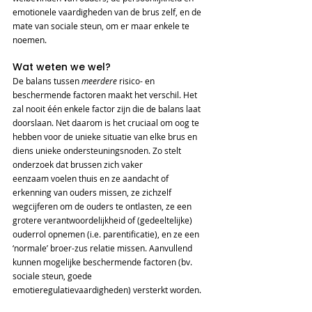
emotionele vaardigheden van de brus zelf, en de 
mate van sociale steun, om er maar enkele te 
noemen. 
Wat weten we wel?
De balans tussen 
meerdere 
risico- en 
beschermende factoren maakt het verschil. Het 
zal nooit één enkele factor zijn die de balans laat 
doorslaan. Net daarom is het cruciaal om oog te 
hebben voor de unieke situatie van elke brus en 
diens unieke ondersteuningsnoden. Zo stelt 
onderzoek dat brussen zich vaker 
eenzaam voelen thuis en ze aandacht of 
erkenning van ouders missen, ze zichzelf 
wegcijferen om de ouders te ontlasten, ze een 
grotere verantwoordelijkheid of (gedeeltelijke) 
ouderrol opnemen (i.e. parentificatie), en ze een 
‘normale’ broer-zus relatie missen. Aanvullend 
kunnen mogelijke beschermende factoren (bv. 
sociale steun, goede 
emotieregulatievaardigheden) versterkt worden.   