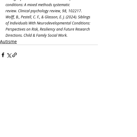
conditions: A mixed methods systematic 
review. Clinical psychology review, 98, 102217. 
Wolff, B., Pestell, C. F., & Glasson, E. J. (2024). Siblings 
of Individuals With Neurodevelopmental Conditions: 
Perspectives on Risk, Resiliency and Future Research 
Directions. Child & Family Social Work. 
Autisme
Gerelateerde posts
Alles weergeven