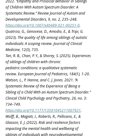
2022. “Empathy and Prosocial Behavior in Siblings 
of Children With Autism Spectrum Disorder: A 
Systematic Review.” Review Journal of Autism and 
Developmental Disorders, 9, no. 2, 235–248. 
https://doi.org/10.1007/s40489-021-00251-0
. 
Quatrosi, G., Genovese, D., Amodio, E., & Tripi, G. 
(2023). The quality of life among siblings of autistic 
individuals: A scoping review. Journal of Clinical 
Medicine, 12(3), 735. 
Tan, R. B., Chan, P. Y., & Shorey, S. (2025). Experiences 
of siblings of children with chronic 
pediatric conditions: a qualitative systematic 
review. European Journal of Pediatrics, 184(1), 1-20. 
Watson, L., P. Hanna, and C. J. Jones. 2021. “A 
Systematic Review of the Experience of Being a 
Sibling of a Child With an Autism Spectrum Disorder.” 
Clinical Child Psychology and Psychiatry, 26, no. 3: 
734–749. 
https://doi.org/10.1177/13591045211007921
. 
Wolff, B., Magiati, I., Roberts, R., Pellicano, E., & 
Glasson, E. J. (2022). Risk and resilience factors 
impacting the mental health and wellbeing of 
siblings of individuals with neurodevelopmental 