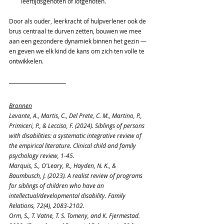
leeftijdsgenoten of lotgenoten. 
Door als ouder, leerkracht of hulpverlener ook de 
brus centraal te durven zetten, bouwen we mee 
aan een gezondere dynamiek binnen het gezin — 
en geven we elk kind de kans om zich ten volle te 
ontwikkelen. 
Bronnen
Levante, A., Martis, C., Del Prete, C. M., Martino, P., 
Primiceri, P., & Lecciso, F. (2024). Siblings of persons 
with disabilities: a systematic integrative review of 
the empirical literature. Clinical child and family 
psychology review, 1-45. 
Marquis, S., O'Leary, R., Hayden, N. K., & 
Baumbusch, J. (2023). A realist review of programs 
for siblings of children who have an 
intellectual/developmental disability. Family 
Relations, 72(4), 2083-2102. 
Orm, S., T. Vatne, T. S. Tomeny, and K. Fjermestad. 