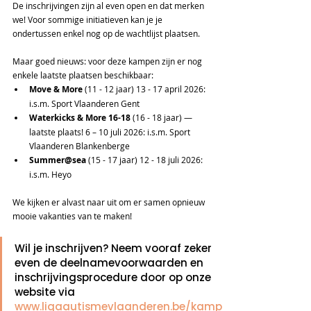
De inschrijvingen zijn al even open en dat merken 
we! Voor sommige initiatieven kan je je 
ondertussen enkel nog op de wachtlijst plaatsen.
Maar goed nieuws: voor deze kampen zijn er nog 
enkele laatste plaatsen beschikbaar:
Move & More
 (11 - 12 jaar) 13 - 17 april 2026: 
i.s.m. Sport Vlaanderen Gent
Waterkicks & More 16-18
 (16 - 18 jaar) — 
laatste plaats! 6 – 10 juli 2026: i.s.m. Sport 
Vlaanderen Blankenberge
Summer@sea
 (15 - 17 jaar) 12 - 18 juli 2026: 
i.s.m. Heyo
We kijken er alvast naar uit om er samen opnieuw 
mooie vakanties van te maken!
Wil je inschrijven? Neem vooraf zeker 
even de deelnamevoorwaarden en 
inschrijvingsprocedure door op onze 
website via 
www.ligaautismevlaanderen.be/kamp