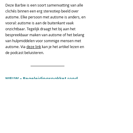
Deze Barbie is een soort samenvatting van alle 
clichés binnen een erg stereotiep beeld over 
autisme. Elke persoon met autisme is anders, en 
vooral: autisme is aan de buitenkant vaak 
onzichtbaar. Tegelijk draagt het bij aan het 
bespreekbaar maken van autisme of het belang 
van hulpmiddelen voor sommige mensen met 
autisme. Via 
deze link
 kan je het artikel lezen en 
de podcast beluisteren.
NIEUW - Begeleidingspakket rond 
boosheid
Liga Autisme Vlaanderen werkt aan een nieuw 
project: 
Lavaland, een begeleidingspakket rond 
boosheid voor kinderen met autisme
. Dit 
pakket is momenteel in volle ontwikkeling.
In
 een coachingstraject met De Aanstokerij 
dachten we samen na over de verdere 
ontwikkeling van Lavaland. Hun expertise in 